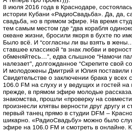
8 июля 2016 года в Краснодаре, состоялась
истории Кубани «РадиоСвадьба». Да, да, 
свадьба, но в прямом эфире. На время сту
тем самым местом где “два корабля одино
океане жизни, бросили якоря в бухте по им
Было всё. И “согласны ли вы взять в жены…
ставшее классикой “в знак любви и вернос
обменяйтесь…”, едва слышное “Намочи пал
налезает”, долгожданное “Скрепите свой с
И молодожены Дмитрий и Юлия поставили 
Свидетельстве о заключении брака у всех
106.0 FM на слуху и у ведущих и гостей на 
прежде, в прямом эфире молодые рассказ
знакомства, прошли «проверку на совмести
произнесли клятвы верности друг другу и 
первый танец прямо в студии DFM – Красн
шикарно. «РадиоСвадьбу» можно было слу
эфире на 106.0 FM и смотреть в онлайне. 