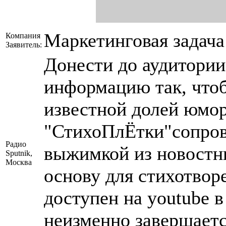
Маркетинговая задача
Компания
Заявитель:
Донести до аудитори
информацию так, чтоб
известной долей юмо
"СтихоПлЁтки"сопров
Радио
выжимкой из новостны
Sputnik,
Москва
основу для стихотвор
доступен на youtube 
неизменно завершает