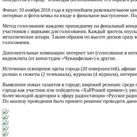
Финал: 10 ноября 2016 года в крупнейшем развлекательном це
интервью и фотосъемка на входе и финальное выступление. По
Метод голосования: каждому пришедшему на финальный концер
участников с ящиками для голосования. Каждый зритель опуска
металлические штыри. Таким образом по высоте дисков сразу 
голосования.
Дополнительные номинации: интернет хит (голосование в интер
видеоклипа (от киностудии «Чувашфильм») и другие.
Источники освещения: щиты города (20 поверхностей), афиши (
ролики и сюжеты (2 телеканала), журналы (4 журнала), интернет
Выявление новых талантов в городе; широкий резонанс среди г
города как участник или победитель «ХаРРошей премии»); уве
более молодой аудитории к эфиру радиостанции «Русское ради
По анализу проведения было принято решение проводить данн