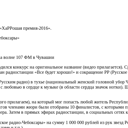
«ХаРРошая премия-2016».
Чебоксары»
на волне 107 ФМ в Чувашии
дился конкурс на оригинальное название (видео прилагается). 
ган радиостанции «Все будет хорошо!» и сокращение РР (Русское 
 Русским радио) в тухье (национальный женский головной убор 
с любовью в сердце к музыке (в области сердца значок нотки).
ого прилагаем), на который мог попасть любой житель Республик
нгов членами жюри были отобраны 10 финалистов, с которыми пр
ра. Затем в прямых эфирах радиостанции, в социальных сетях к
ское радио-Чебоксары» на сумму 1 000 000 рублей из рук звезд
аме и т.п.).