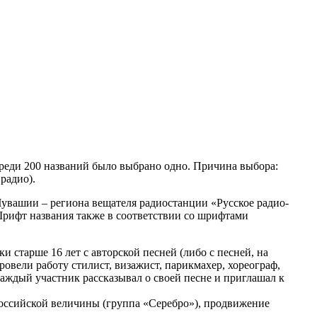
Среди 200 названий было выбрано одно. Причина выбора:
радио).
Чувашии – региона вещателя радиостанции «Русское радио-
 Шрифт названия также в соответствии со шрифтами
и старше 16 лет с авторской песней (либо с песней, на
овели работу стилист, визажист, парикмахер, хореограф,
аждый участник рассказывал о своей песне и приглашал к
 Российской величины (группа «Серебро»), продвижение