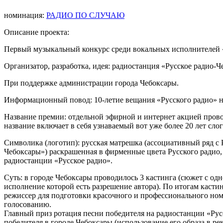
номинация:
РАДИО ПО СЛУЧАЮ
Описание проекта:
Первый музыкальный конкурс среди вокальных исполнителей 
Организатор, разработка, идея: радиостанция «Русское радио-
При поддержке администрации города Чебоксары.
Информационный повод: 10-летие вещания «Русского радио» 
Название премии: отдельной эфирной и интернет акцией прово
название включает в себя узнаваемый вот уже более 20 лет сло
Символика (логотип): русская матрешка (ассоциативный ряд с
Чебоксары») раскрашенная в фирменные цвета Русского радио, 
радиостанции «Русское радио».
Суть: в городе Чебоксары проводилось 3 кастинга (сюжет с одн
исполнение которой есть разрешение автора). По итогам касти
режиссер для подготовки красочного и профессионального номе
голосованию.
Главный приз ротация песни победителя на радиостанции «Рус
победителя в городе Чебоксары (использование его образа в рекл