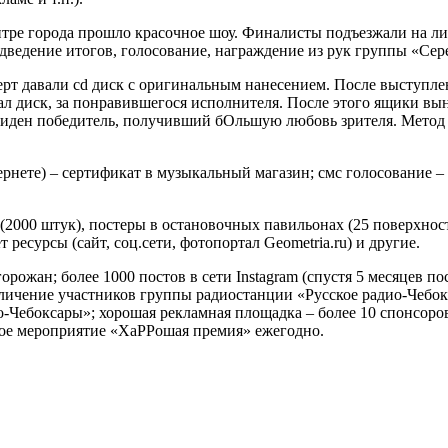
нтре города прошло красочное шоу. Финалисты подъезжали на ли
дведение итогов, голосование, награждение из рук группы «Сер
т давали cd диск с оригинальным нанесением. После выступлен
л диск, за понравившегося исполнителя. После этого ящики вын
виден победитель, получивший бОльшую любовь зрителя. Метод 
нете) – сертификат в музыкальный магазин; смс голосование – 
2000 штук), постеры в остановочных павильонах (25 поверхност
 ресурсы (сайт, соц.сети, фотопортал Geometria.ru) и другие.
орожан; более 1000 постов в сети Instagram (спустя 5 месяцев 
личение участников группы радиостанции «Русское радио-Чебокса
о-Чебоксары»; хорошая рекламная площадка – более 10 спонсоро
ое мероприятие «ХаРРошая премия» ежегодно.