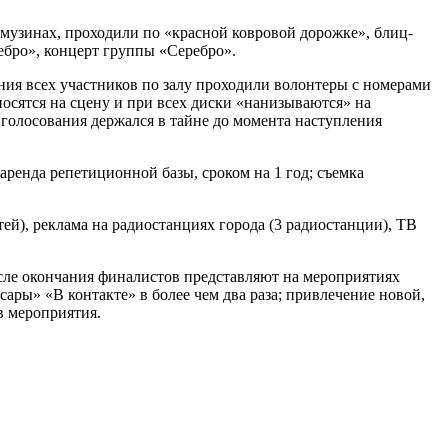
музинах, проходили по «красной ковровой дорожке», блиц-
ебро», концерт группы «Серебро».
ия всех участников по залу проходили волонтеры с номерами
осятся на сцену и при всех диски «нанизываются» на
голосования держался в тайне до момента наступления
аренда репетиционной базы, сроком на 1 год; съемка
ей), реклама на радиостанциях города (3 радиостанции), ТВ
после окончания финалистов представляют на мероприятиях
ры» «В контакте» в более чем два раза; привлечение новой,
в мероприятия.